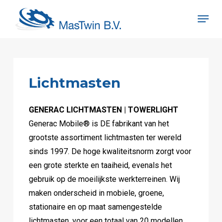
Skip
Menu
to
Close
main
Menu
content
Lichtmasten
GENERAC LICHTMASTEN | TOWERLIGHT
Generac Mobile® is DE fabrikant van het
grootste assortiment lichtmasten ter wereld
sinds 1997. De hoge kwaliteitsnorm zorgt voor
een grote sterkte en taaiheid, evenals het
gebruik op de moeilijkste werkterreinen. Wij
maken onderscheid in mobiele, groene,
stationaire en op maat samengestelde
lichtmasten, voor een totaal van 20 modellen,