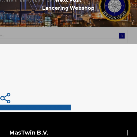
Next Post
Lancering Webshop
Share
Tweet
Share
Pin
MasTwin B.V.